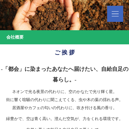
会社概要
ご 挨 拶
-「都会」に染まったあなたへ届けたい、自給自足の
暮らし。-
ネオンで光る夜景の代わりに、空のかなたで光り輝く星。
街に響く喧騒の代わりに聞こえてくる、虫や木の葉の揺れる声。
居酒屋やカフェの匂いの代わりに、吹き付ける風の香り。
緑豊かで、空は青く高い。澄んだ空気が、力をくれる環境です。